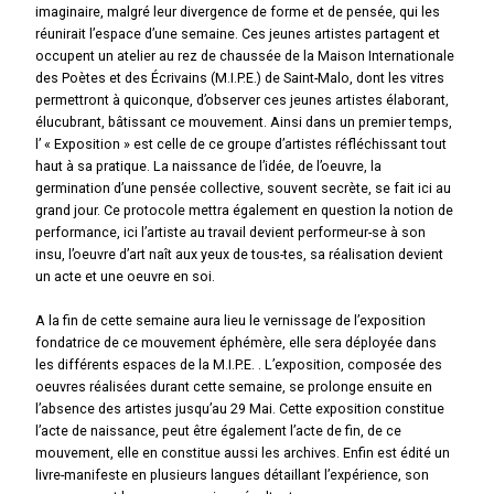
imaginaire, malgré leur divergence de forme et de pensée, qui les
réunirait l’espace d’une semaine. Ces jeunes artistes partagent et
occupent un atelier au rez de chaussée de la Maison Internationale
des Poètes et des Écrivains (M.I.P.E.) de Saint-Malo, dont les vitres
permettront à quiconque, d’observer ces jeunes artistes élaborant,
élucubrant, bâtissant ce mouvement. Ainsi dans un premier temps,
l’ « Exposition » est celle de ce groupe d’artistes réfléchissant tout
haut à sa pratique. La naissance de l’idée, de l’oeuvre, la
germination d’une pensée collective, souvent secrète, se fait ici au
grand jour. Ce protocole mettra également en question la notion de
performance, ici l’artiste au travail devient performeur-se à son
insu, l’oeuvre d’art naît aux yeux de tous-tes, sa réalisation devient
un acte et une oeuvre en soi.
A la fin de cette semaine aura lieu le vernissage de l’exposition
fondatrice de ce mouvement éphémère, elle sera déployée dans
les différents espaces de la M.I.P.E. . L’exposition, composée des
oeuvres réalisées durant cette semaine, se prolonge ensuite en
l’absence des artistes jusqu’au 29 Mai. Cette exposition constitue
l’acte de naissance, peut être également l’acte de fin, de ce
mouvement, elle en constitue aussi les archives. Enfin est édité un
livre-manifeste en plusieurs langues détaillant l’expérience, son